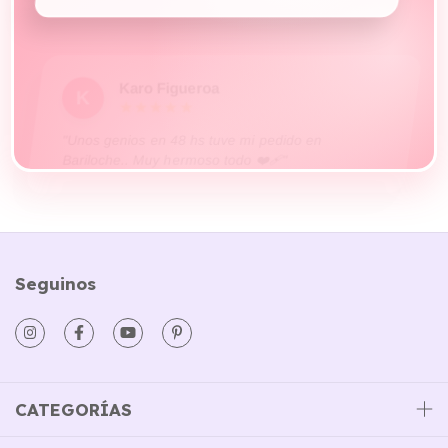
Karo Figueroa
K
★★★★★
"Unos genios en 48 hs tuve mi pedido en
Bariloche.. Muy hermoso todo ❤️‍🩹"
Seguinos
CATEGORÍAS