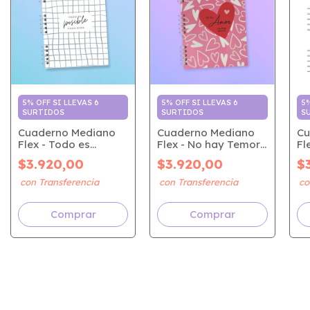
5% OFF SI LLEVAS 6
5% OFF SI LLEVAS 6
5%
SURTIDOS
SURTIDOS
S
Cuaderno Mediano
Cuaderno Mediano
Cu
Flex - Todo es
Flex - No hay Temor
Fl
Posible
(Corazón)
GO
$3.920,00
$3.920,00
$