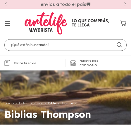
Compra por mayor a partir de $50.000.- 🎉
Nuestro local
Cotizá tu envío
conocelo
Inicio
/
Estudio Bíblico
/
Biblias Thompson
Biblias Thompson