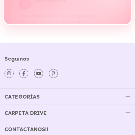
"Unos genios en 48 hs tuve mi pedido en
Bariloche.. Muy hermoso todo ❤️‍🩹"
Seguinos
CATEGORÍAS
CARPETA DRIVE
CONTACTANOS!!