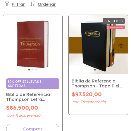
Filtrar
Ordenar
SIN STOCK
Biblia de Referencia
30% OFF SI LLEVÁS 3
Thompson - Tapa Piel
SURTIDAS
Negro (RVR 1960)
$97.520,00
Biblia de Referencia
Thompson Letra
Grande - Tapa Dura
$86.500,00
(RVR 1977)