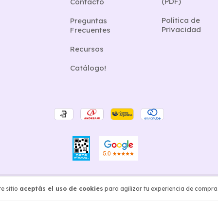
(PDF)
Contacto
Política de
Preguntas
Privacidad
Frecuentes
Recursos
Catálogo!
echos reservados.
e sitio
aceptás el uso de cookies
para agilizar tu experiencia de compra
ingresá acá.
/
Botón de arrepentimiento