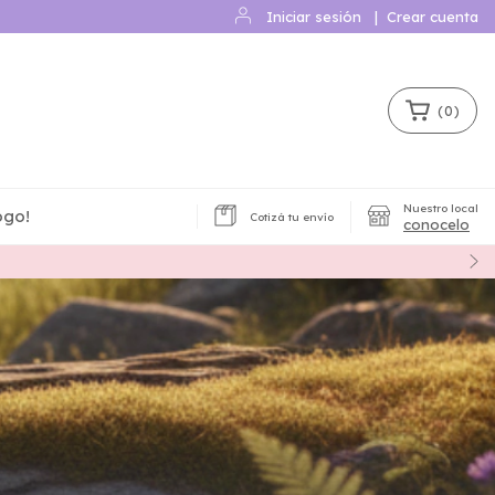
Iniciar sesión
|
Crear cuenta
(
0
)
Nuestro local
ogo!
Cotizá tu envío
conocelo