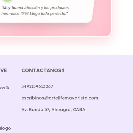
Karo Figueroa
K
★★★★★
"Unos genios en 48 hs tuve mi pedido en
Bariloche.. Muy hermoso todo ❤️‍🩹"
IVE
CONTACTANOS!!
5491159613067
os📂
escribinos@artelifemayorista.com
Av. Boedo 37, Almagro, CABA
álogo