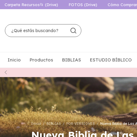
Carpeta Recursos📂 (Drive)
FOTOS (Drive)
Cómo Compra
Inicio
Productos
BIBLIAS
ESTUDIO BÍBLICO
Inicio
/
BIBLIAS
/
POR VERSIONES
/
Nueva Biblia de Las 
Nueva Biblia de Las