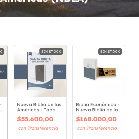
K
SIN STOCK
SIN STOCK
-
Nueva Biblia de las
Biblia Económica -
as
Américas - Tapa
Nueva Biblia de las
Dura Tela Letra
Américas (NBLA) |
$55.600,00
$168.000,00
Gigante (NBLA)
Caja CERRADA x28u