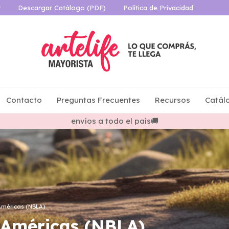
r
Descargar Catálogo (PDF)
Política de Privacidad
Contacto
Preguntas Frecuentes
Recursos
Catál
envíos a todo el país🚚
Américas (NBLA)
 Américas (NBLA)