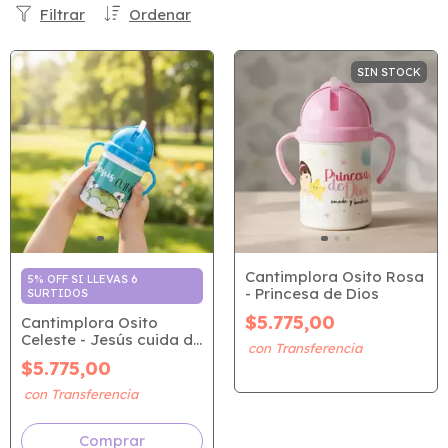
Filtrar
Ordenar
SIN STOCK
Cantimplora Osito Rosa
5% OFF SI LLEVAS 6
- Princesa de Dios
SURTIDOS
$5.775,00
Cantimplora Osito
Celeste - Jesús cuida de
mí
$5.775,00