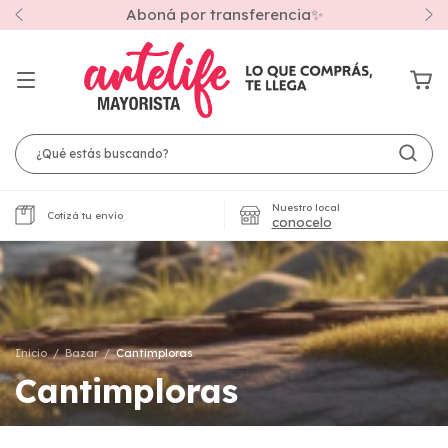
Aboná por transferencia✨
Nuestro local
Cotizá tu envío
conocelo
Inicio
/
Bazar
/
Cantimploras
Cantimploras