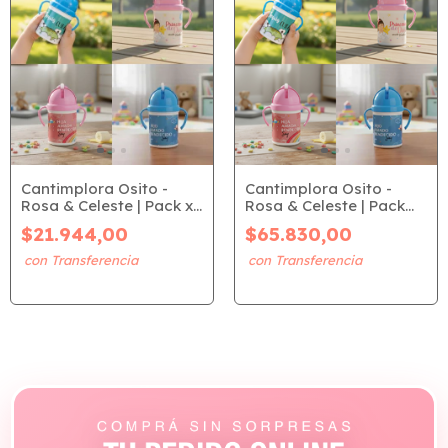
Cantimplora Osito -
Cantimplora Osito -
Rosa & Celeste | Pack x4
Rosa & Celeste | Pack
(Surtidas)
x12 (Surtidas)
$21.944,00
$65.830,00